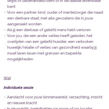
strijdt of uitbehandeld bent of in de laatste levensfase
bent
Voor een partner, kind, ouder of mantelzorger die naast
een dierbare staat, met alle gevoelens die in jouw
aangeraakt worden
Als jij een dierbaar of geliefd mens hebt verloren
Voor jou, die een ander verlies heeft geleden: het
overlijden van een geliefd huisdier, een verbroken
huwelijk/relatie of verlies van gezondheid waarbij jij
moet leren leven met grenzen en beperkte
mogelijkheden
Wat
Individuele sessie
Aandacht voor jouw binnenwereld, verzachting, inzicht
en nieuwe kracht
In de praktijk, beeldbellen via zoom of op locatie