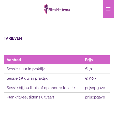
Ga
direct
naar
de
hoofdinhoud
TARIEVEN
Aanbod
Prijs
Sessie 1 uur in praktijk
€ 70,-
Sessie 1,5 uur in praktijk
€ 90,-
Sessie bij jou thuis of op andere locatie
prijsopgave
Klankritueel tijdens uitvaart
prijsopgave