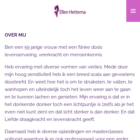
Ga
direct
naar
de
OVER MIJ
hoofdinhoud
Ben een 59 jarige vrouw met een flinke dosis
levenservaring, veerkracht en mensenkennis.
Heb ervaring met diverse vormen van verlies. Mede door
mijn hoog sensitiviteit heb ik een breed scala aan gevoelens
doorleefd. En weet hoe het is om te struikelen, te vallen, te
wanhopen en uiteindelijk toch het leven weer aan te gaan
en te kunnen lachen en genieten. Mijn ervaring is dat er in
het donkerste donker toch een lichtpuntje is (zelfs als je het
even niet kunt zien) en dat licht sterker is dan donker. En dat
Liefde draagkracht en levenskracht geeft.
Daarnaast heb ik diverse opleidingen en masterclasses
voltooid waardoor ik er ook professioneel voor een ander